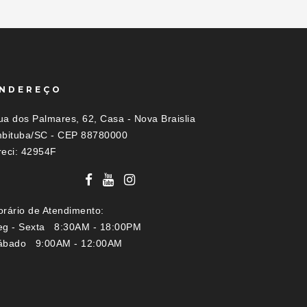
NDEREÇO
ua dos Palmares, 62, Casa - Nova Braislia
mbituba/SC - CEP 88780000
reci: 42954F
orário de Atendimento:
eg - Sexta 8:30AM - 18:00PM
ábado 9:00AM - 12:00AM