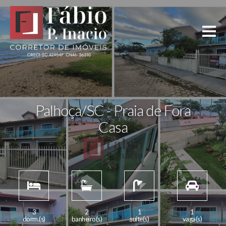
Palhoça/SC - Praia de Fora
Casa
3
2
1
1
dorm.(s)
banheiro(s)
suite(s)
vaga(s)