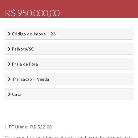
R$ 950.000,00
 Código do Imóvel - 26
 Palhoça/SC
 Praia de Fora
 Transação -  Venda 
 Casa
| IPTU/Ano: R$ 522,00
Casa com três quartos localizadas no bairro de Enseada de