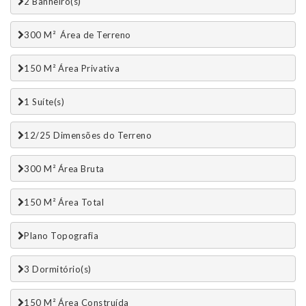
2 Banheiro(s)
300 M²  Área de Terreno
150 M² Área Privativa
1 Suí­te(s)
12/25 Dimensões do Terreno
300 M² Área Bruta
150 M² Área Total
Plano Topografia
3 Dormitório(s)
150 M² Área Construída