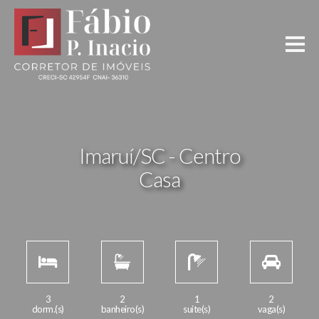
Imaruí/SC - Centro
Casa
3
2
1
2
dorm.(s)
banheiro(s)
suite(s)
vaga(s)