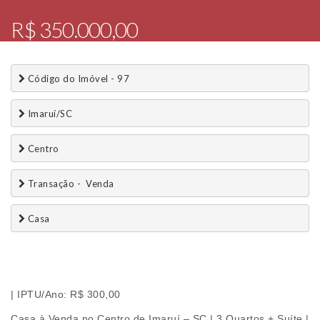
R$ 350.000,00
 Código do Imóvel - 97
 Imaruí/SC
 Centro
 Transação -  Venda 
 Casa
| IPTU/Ano: R$ 300,00
Casa à Venda no Centro de Imaruí – SC | 3 Quartos + Suíte |