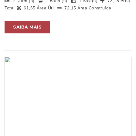
2 Dorm.(s)
1 Banh.(s)
1 Sala(s)
72,15 Área
Total
61,65 Área Útil
72,15 Área Construída
SAIBA MAIS