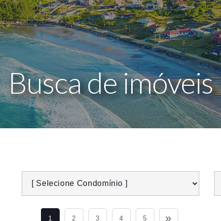
Busca de imóveis
»
1
2
3
4
5