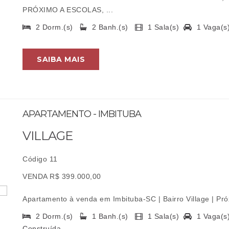
PRÓXIMO A ESCOLAS, ...
2 Dorm.(s)
2 Banh.(s)
1 Sala(s)
1 Vaga(
SAIBA MAIS
APARTAMENTO - IMBITUBA
VILLAGE
Código 11
VENDA R$ 399.000,00
Apartamento à venda em Imbituba-SC | Bairro Village | Próx
2 Dorm.(s)
1 Banh.(s)
1 Sala(s)
1 Vaga(
Construída